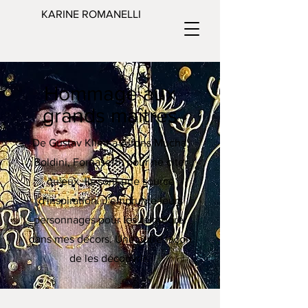
KARINE ROMANELLI
Hommage aux
grands maîtres
De Gustav Klimt à Alfons Mucha,
Boldini, Fornasetti, pour ne citer
qu'eux.
Ils sont une source
d'inspiration. J'emprunte leurs
personnages pour les réintégrer
dans mes décors. Une autre façon
de les découvrir.