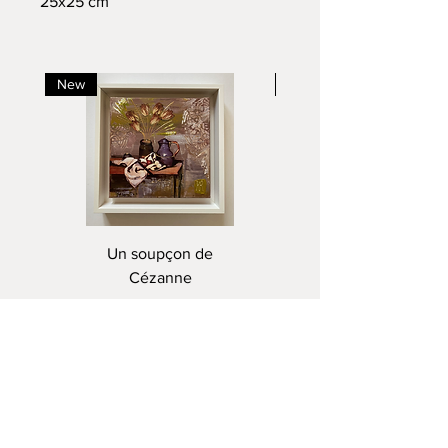
25x25 cm
New
New
Un soupçon de
Cézanne
Price
€220.00