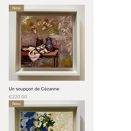
New
Un soupçon de Cézanne
Price
€220.00
New