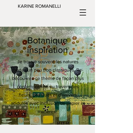
KARINE ROMANELLI
Botanique
inspiration
Je trouve souvent les natures
mortes un peu trop classiques. Re-
découvrez ce thème de façon plus
contemporaine au travers des
fleurs, des fruits et d'univers
acidulés avec inclusion de papier et
matières.